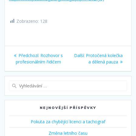
Zobrazeno:
128
Navigace
Předchozí
Další
Předchozí:
Rozhovor s
Další:
Protočená kolečka
pro
příspěvek:
příspěvek:
profesionálním řidičem
a dělená pauza
příspěvek
Vyhledat:
NEJNOVĚJŠÍ PŘÍSPĚVKY
Pokuta za chybějící licenci a tachograf
Změna letního času