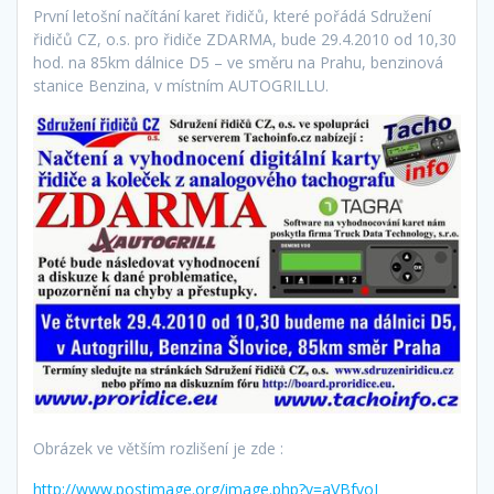
První letošní načítání karet řidičů, které pořádá Sdružení
řidičů CZ, o.s. pro řidiče ZDARMA, bude 29.4.2010 od 10,30
hod. na 85km dálnice D5 – ve směru na Prahu, benzinová
stanice Benzina, v místním AUTOGRILLU.
Obrázek ve větším rozlišení je zde :
http://www.postimage.org/image.php?v=aVBfyoJ