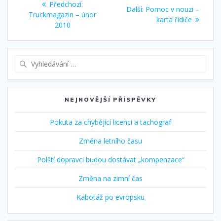
Předchozí
Předchozí:
Další
Další:
Pomoc v nouzi –
pro
příspěvek:
Truckmagazin – únor
příspěvek:
karta řidiče
2010
příspěvek
Vyhledat:
NEJNOVĚJŠÍ PŘÍSPĚVKY
Pokuta za chybějící licenci a tachograf
Změna letního času
Polští dopravci budou dostávat „kompenzace“
Změna na zimní čas
Kabotáž po evropsku