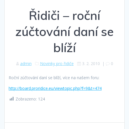
Řidiči – roční
zúčtování daní se
blíží
admin
Novinky pro řidiče
3. 2. 2010
|
0
Roční zúčtování daní se blíží, více na našem foru:
http://board.proridice.eu/viewtopic.php?f=9&t=474
Zobrazeno:
124
Navigace