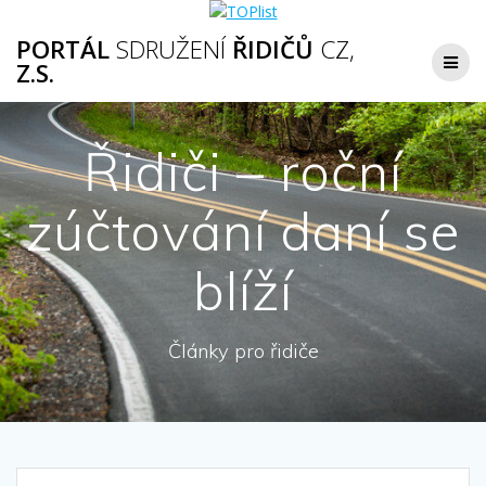
Přeskočit
na
PORTÁL
SDRUŽENÍ
ŘIDIČŮ
CZ,
obsah
Z.S.
Řidiči – roční
zúčtování daní se
blíží
Články pro řidiče